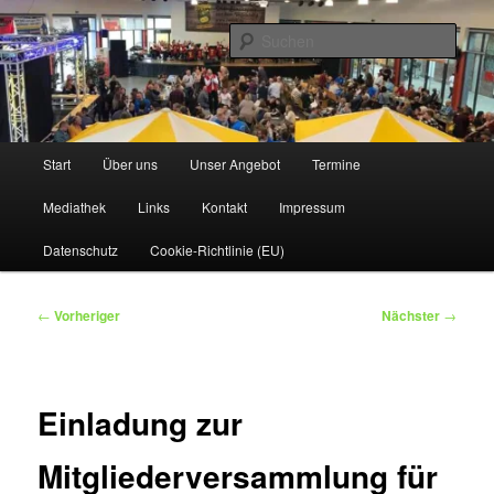
Zum
www.owdbk.de
primären
Such
Inhalt
springen
1. Original Wallenröder Dicke Backe
Kapell'
Hauptmenü
Start
Über uns
Unser Angebot
Termine
Mediathek
Links
Kontakt
Impressum
Datenschutz
Cookie-Richtlinie (EU)
Beitragsnavigation
←
Vorheriger
Nächster
→
Einladung zur
Mitgliederversammlung für