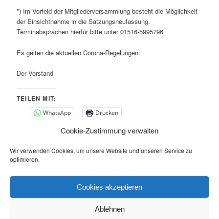
*) Im Vorfeld der Mitgliederversammlung besteht die Möglichkeit
der Einsichtnahme in die Satzungsneufassung.
Terminabsprachen hierfür bitte unter 01516-5995796
Es gelten die aktuellen Corona-Regelungen.
Der Vorstand
TEILEN MIT:
WhatsApp
Drucken
Cookie-Zustimmung verwalten
GEFÄLLT MIR:
Wir verwenden Cookies, um unsere Website und unseren Service zu
optimieren.
Dieser Eintrag wurde von
Heiko Scharbert
unter
Allgemein
Cookies akzeptieren
veröffentlicht. Setze ein Lesezeichen für den
Permalink
.
Ablehnen