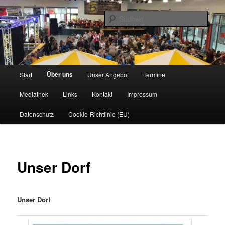
Zum
www.owdbk.de
primären
Such
Inhalt
springen
1. Original Wallenröder Dicke Backe
Kapell'
Hauptmenü
Über uns
Start
Unser Angebot
Termine
Mediathek
Links
Kontakt
Impressum
Datenschutz
Cookie-Richtlinie (EU)
Unser Dorf
Unser Dorf