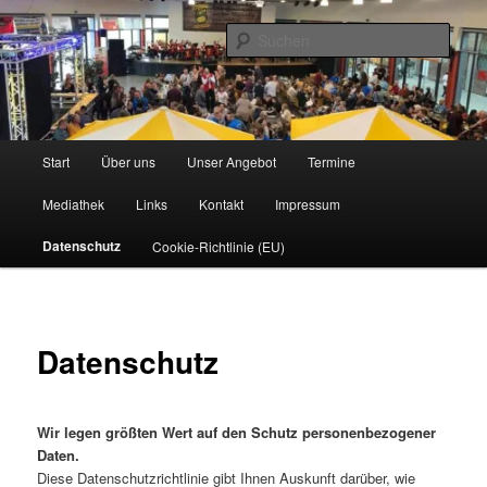
Zum
www.owdbk.de
primären
Such
Inhalt
springen
1. Original Wallenröder Dicke Backe
Kapell'
Hauptmenü
Start
Über uns
Unser Angebot
Termine
Mediathek
Links
Kontakt
Impressum
Datenschutz
Cookie-Richtlinie (EU)
Datenschutz
Wir legen größten Wert auf den Schutz personenbezogener
Daten.
Diese Datenschutzrichtlinie gibt Ihnen Auskunft darüber, wie