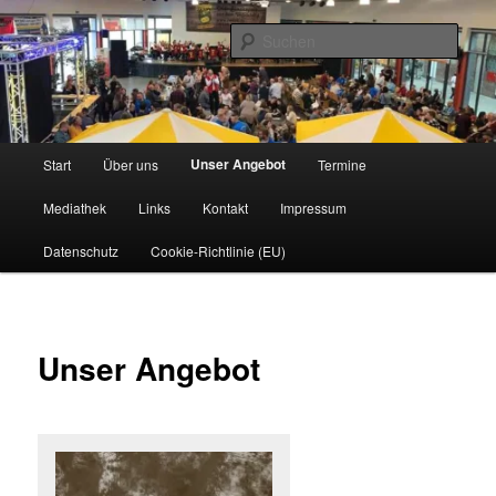
Zum
www.owdbk.de
primären
Such
Inhalt
springen
1. Original Wallenröder Dicke Backe
Kapell'
Hauptmenü
Unser Angebot
Start
Über uns
Termine
Mediathek
Links
Kontakt
Impressum
Datenschutz
Cookie-Richtlinie (EU)
Unser Angebot