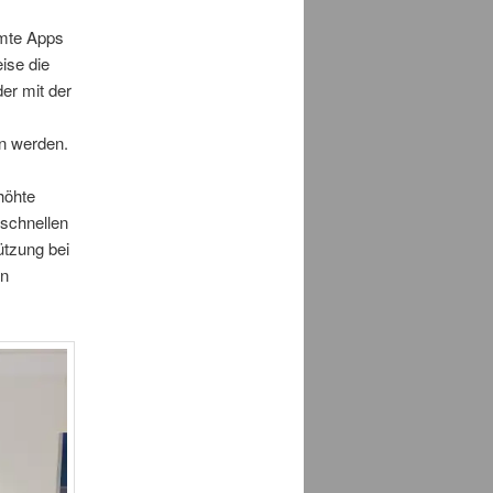
mmte Apps
ise die
er mit der
n werden.
höhte
 schnellen
ützung bei
en