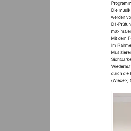
Program
Die musika
werden von
D1-Prüfung
maximalen
Mit dem F
Im Rahme
Musizieren
Sichtbarke
Wiederaufn
durch die
(Wieder-) 