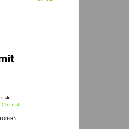
Nächster
mit
ns als
 Chor und
Bestreben