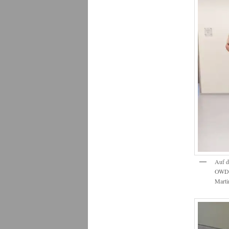
Auf d
OWDBK
Marti