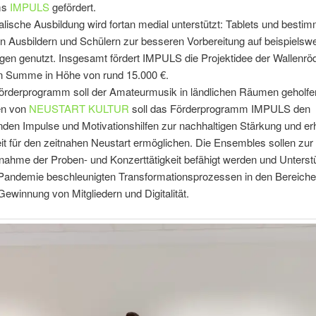
ms
IMPULS
gefördert.
lische Ausbildung wird fortan medial unterstützt: Tablets und besti
 Ausbildern und Schülern zur besseren Vorbereitung auf beispielswe
en genutzt. Insgesamt fördert​ IMPULS die Projektidee der Wallenröd
 Summe in Höhe von rund 15.000 €.
örderprogramm soll der Amateurmusik in ländlichen Räumen geholfe
n von
NEUSTART KULTUR
soll das Förderprogramm IMPULS den
den Impulse und Motivationshilfen zur nachhaltigen Stärkung und er
it für den zeitnahen Neustart ermöglichen. Die Ensembles sollen zur
ahme der Proben- und Konzerttätigkeit befähigt werden und Unterst
 Pandemie beschleunigten Transformationsprozessen in den Bereich
Gewinnung von Mitgliedern und Digitalität.