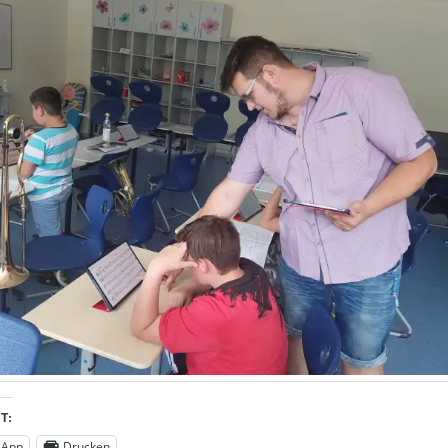
T:
sApp
Drucken