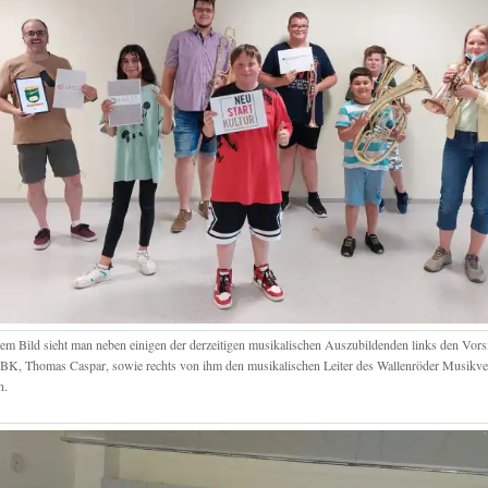
em Bild sieht man neben einigen der derzeitigen musikalischen Auszubildenden links den Vorsi
, Thomas Caspar, sowie rechts von ihm den musikalischen Leiter des Wallenröder Musikver
n.