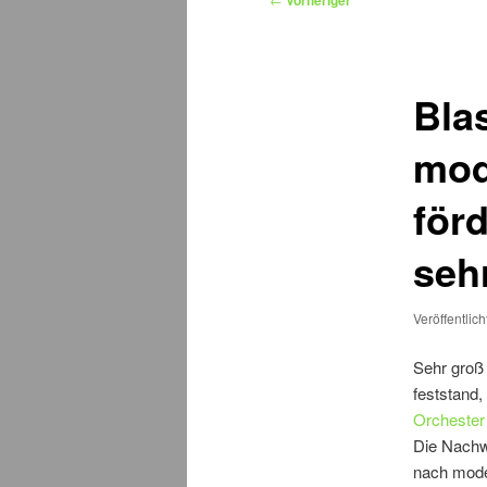
Vorheriger
Bla
mod
för
seh
Veröffentlic
Sehr groß 
feststand,
Orchester
Die Nachwu
nach mode