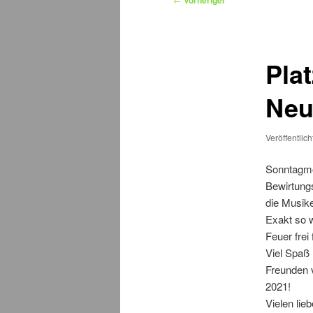
Vorheriger
Plat
Neu
Veröffentlic
Sonntagmor
Bewirtung
die Musik
Exakt so w
Feuer frei 
Viel Spaß
Freunden 
2021!
Vielen li