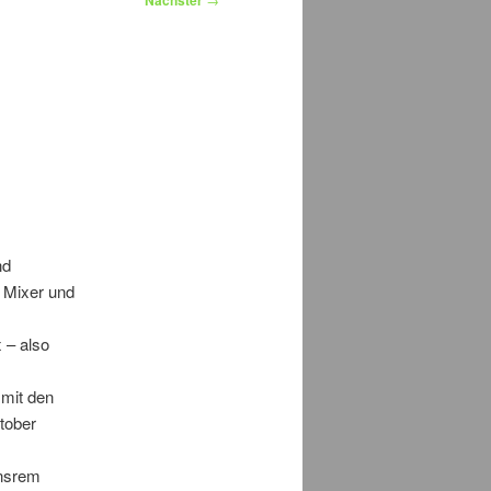
Nächster
nd
 Mixer und
 – also
mit den
tober
unsrem