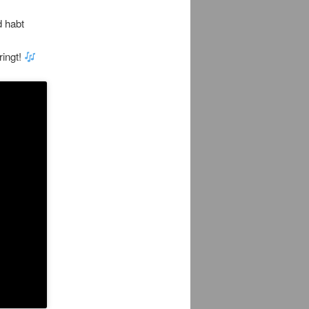
d habt
ingt!