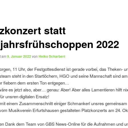
zkonzert statt
jahrsfrühschoppen 2022
ht am
9. Januar 2022
von
Heiko Scharbert
gen, 11 Uhr, der Festgottesdienst ist gerade vorbei, das Theken- u
steam steht in den Startlöchern, HGO und seine Mannschaft sind am
er fiebern dem ersten Ton entgegen…
äre es jetzt also, aber… genau: Aber! Aber alles Lamentieren hilft nix
für unsren digitalen Ersatz!
 mit einem Zusammenschnitt einiger Schmankerl unsres gemeinsam 
vom Musikverein Erfurtshausen gestalteten Platzkonzerts am 24. Ok
eben Dank dem Team von GBS News-Online für die Aufnahmen und 