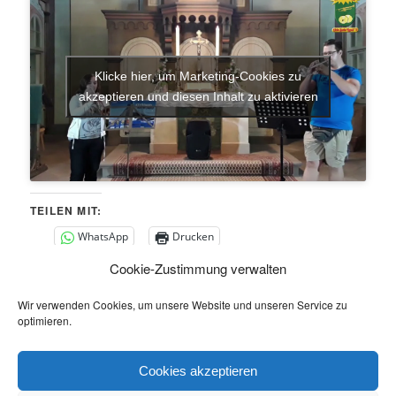
Klicke hier, um Marketing-Cookies zu
akzeptieren und diesen Inhalt zu aktivieren
TEILEN MIT:
WhatsApp
Drucken
Cookie-Zustimmung verwalten
GEFÄLLT MIR:
Wir verwenden Cookies, um unsere Website und unseren Service zu
optimieren.
Dieser Eintrag wurde von
Heiko Scharbert
unter
Allgemein
Cookies akzeptieren
veröffentlicht. Setze ein Lesezeichen für den
Permalink
.