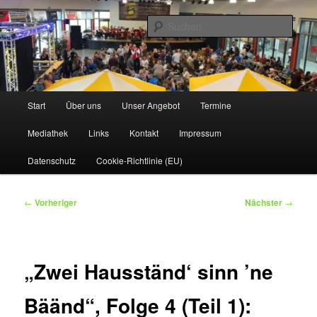
Zum
www.owdbk.de
primären
Such
Inhalt
springen
1. Original Wallenröder Dicke Backe
Kapell'
Hauptmenü
Start
Über uns
Unser Angebot
Termine
Mediathek
Links
Kontakt
Impressum
Datenschutz
Cookie-Richtlinie (EU)
Beitragsnavigation
←
Vorheriger
Nächster
→
„Zwei Hausständ‘ sinn ’ne
Bäänd“, Folge 4 (Teil 1):