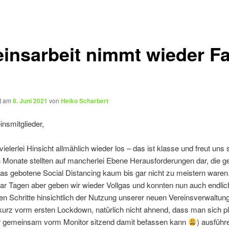
einsarbeit nimmt wieder Fa
ht am
8. Juni 2021
von
Heiko Scharbert
insmitglieder,
vielerlei Hinsicht allmählich wieder los – das ist klasse und freut uns s
n Monate stellten auf mancherlei Ebene Herausforderungen dar, die g
das gebotene Social Distancing kaum bis gar nicht zu meistern waren
aar Tagen aber geben wir wieder Vollgas und konnten nun auch endlich
n Schritte hinsichtlich der Nutzung unserer neuen Vereinsverwaltun
kurz vorm ersten Lockdown, natürlich nicht ahnend, dass man sich pl
r gemeinsam vorm Monitor sitzend damit befassen kann
) ausführe