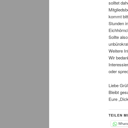
solltet da
Mitgliedsb
kommt bitt
Stunden in
Eichhörn
Sollte als
unbürokra
Weitere I
Wir bedank
Interessie
oder sprec
Liebe Grü
Bleibt ge
Eure „Dick
TEILEN MI
What