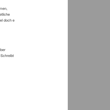
mmen,
tliche
fel doch e
über
 Schreibt