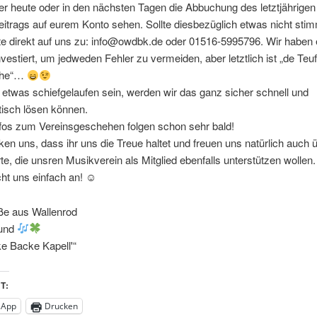
her heute oder in den nächsten Tagen die Abbuchung des letztjährigen
eitrags auf eurem Konto sehen. Sollte diesbezüglich etwas nicht sti
e direkt auf uns zu: info@owdbk.de oder 01516-5995796. Wir haben e
vestiert, um jedweden Fehler zu vermeiden, aber letztlich ist „de Teu
che“…
o etwas schiefgelaufen sein, werden wir das ganz sicher schnell und
tisch lösen können.
nfos zum Vereinsgeschehen folgen schon sehr bald!
en uns, dass ihr uns die Treue haltet und freuen uns natürlich auch 
rte, die unsren Musikverein als Mitglied ebenfalls unterstützen wollen.
ht uns einfach an! ☺
ße aus Wallenrod
sund
e Backe Kapell'“
T:
sApp
Drucken