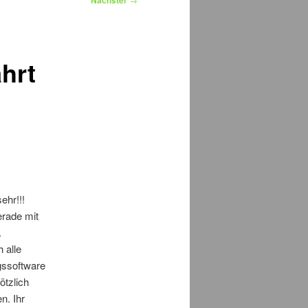
Nächster
hrt
ehr!!!
erade mit
.
 alle
gssoftware
ötzlich
n. Ihr