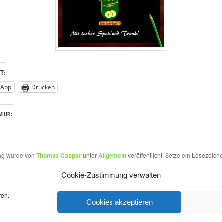
T:
sApp
Drucken
MIR:
rag wurde von
Thomas Caspar
unter
Allgemein
veröffentlicht. Setze ein Lesezeich
Cookie-Zustimmung verwalten
ren.
Datenschutz
Stolz präsentiert von WordPress
Cookies akzeptieren