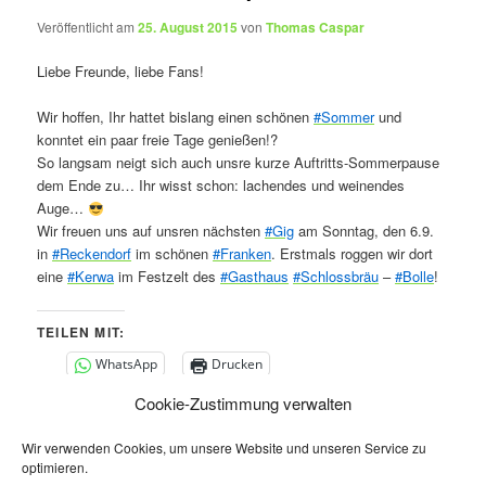
Veröffentlicht am
25. August 2015
von
Thomas Caspar
Liebe Freunde, liebe Fans!
Wir hoffen, Ihr hattet bislang einen schönen
‪#‎
Sommer‬
und
konntet ein paar freie Tage genießen!?
So langsam neigt sich auch unsre kurze Auftritts-Sommerpause
dem Ende zu… Ihr wisst schon: lachendes und weinendes
Auge…
Wir freuen uns auf unsren nächsten
‪#‎
Gig‬
am Sonntag, den 6.9.
in
‪#‎
Reckendorf‬
im schönen
‪#‎
Franken‬
. Erstmals roggen wir dort
eine
‪#‎
Kerwa‬
im Festzelt des
‪#‎
Gasthaus‬
‪#‎
Schlossbräu‬
–
‪#‎
Bolle‬
!
TEILEN MIT:
WhatsApp
Drucken
Cookie-Zustimmung verwalten
GEFÄLLT MIR:
Wir verwenden Cookies, um unsere Website und unseren Service zu
optimieren.