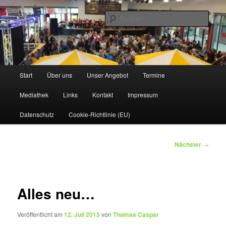
Zum
www.owdbk.de
primären
Such
Inhalt
springen
1. Original Wallenröder Dicke Backe
Kapell'
Hauptmenü
Start
Über uns
Unser Angebot
Termine
Mediathek
Links
Kontakt
Impressum
Datenschutz
Cookie-Richtlinie (EU)
Beitragsnavigation
Nächster
→
Alles neu…
Veröffentlicht am
12. Juli 2015
von
Thomas Caspar